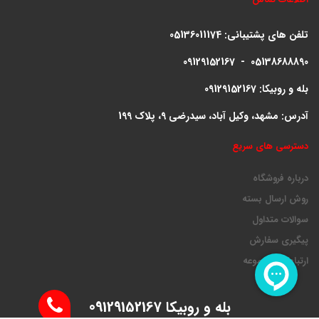
تلفن های پشتیبانی:
05136011174
09129152167 - 05138688890
بله و روبیکا: 09129152167
آدرس: مشهد، وکیل آباد، سیدرضی 9، پلاک 199
دسترسی های سریع
درباره فروشگاه
روش ارسال بسته
سوالات متداول
پیگیری سفارش
ارتباط با مجموعه
بله و روبیکا 09129152167