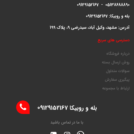
09129152167 - 05138688890
بله و روبیکا: 09129152167
آدرس: مشهد، وکیل آباد، سیدرضی 9، پلاک 199
دسترسی های سریع
درباره فروشگاه
روش ارسال بسته
سوالات متداول
پیگیری سفارش
ارتباط با مجموعه
بله و روبیکا 09129152167
با ما در تماس باشید