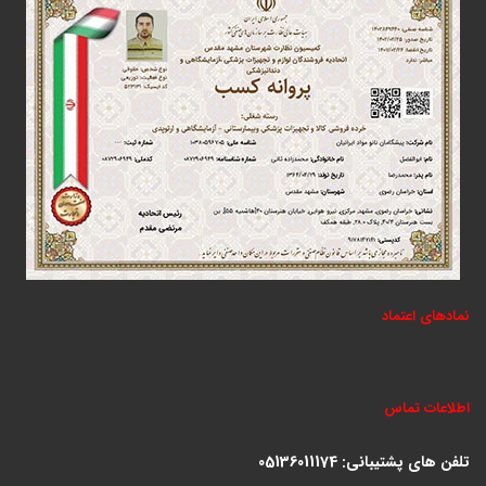
نمادهای اعتماد
اطلاعات تماس
تلفن های پشتیبانی:
05136011174