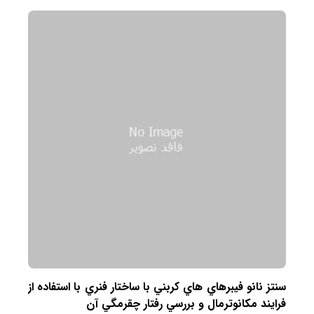
خواص ضدویروسی ماسک گرافنی تایید شد
03 شهریور 1399