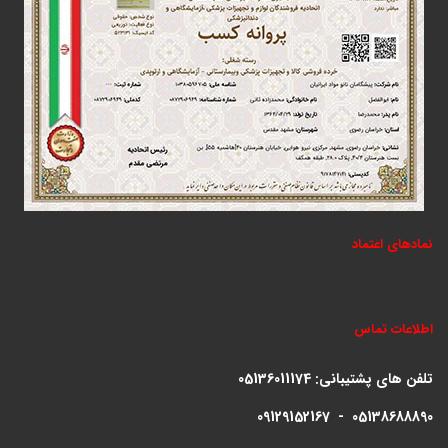
نمادهای اعتماد
اطلاعات تماس
تلفن های پشتیبانی:
05136011174
09129152167 - 05138688890