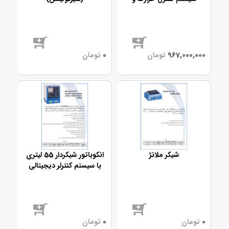
سیستم کنترل دیجیتال
موجود
موجود
شیکر ملانژ
انکوباتور شیکردار 55 لیتری
با سیستم کنترلر دیجیتالی
هوشمند