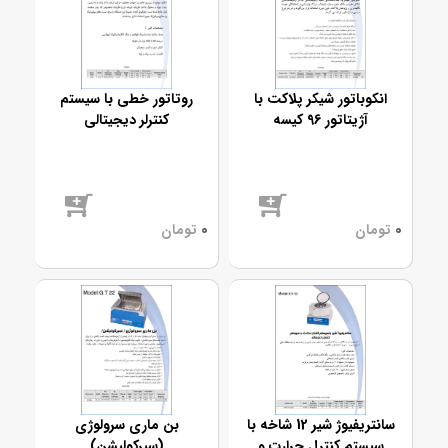
انکوباتور شیکر پلاکت با
روتاتور خطی با سیستم
آژیتاتور 96 کیسه
کنترلر دیجیتالی
موجود
موجود
سانتریفیوژ شیر 12 شاخه با
بن ماری سرولوژی
سیستم کنترل حرارت و
(سیرکولیشن)