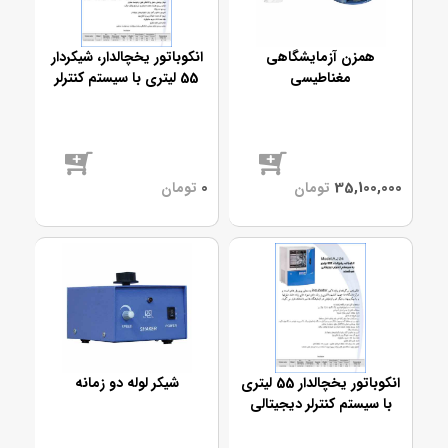
همزن آزمایشگاهی
انکوباتور یخچالدار، شیکردار
مغناطیسی
55 لیتری با سیستم کنترلر
دیجیتالی هوشمند
موجود
موجود
انکوباتور یخچالدار 55 لیتری
شیکر لوله دو زمانه
با سیستم کنترلر دیجیتالی
هوشمند