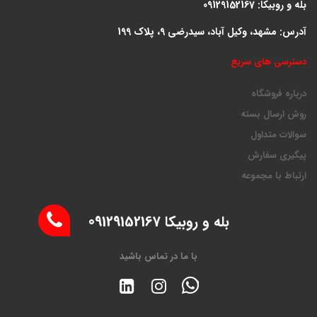
بله و روبیکا: 09129152167
آدرس: مشهد، وکیل آباد، سیدرضی 9، پلاک 199
دسترسی های سریع
درباره فروشگاه
روش ارسال بسته
سوالات متداول
پیگیری سفارش
ارتباط با مجموعه
بله و روبیکا 09129152167
با ما در تماس باشید