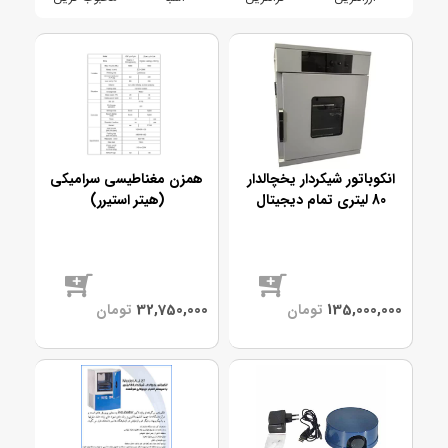
انکوباتور شیکردار یخچالدار
همزن مغناطیسی سرامیکی
80 لیتری تمام دیجیتال
(هیتر استیرر)
هوشمند با برد PID
موجود
موجود