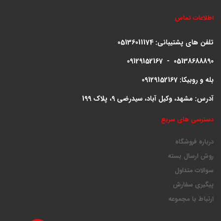
اطلاعات تماس
تلفن های پشتیبانی:
05136011174
09129152167 - 05138688890
بله و روبیکا: 09129152167
آدرس: مشهد، وکیل آباد، سیدرضی 9، پلاک 199
دسترسی های سریع
درباره فروشگاه
روش ارسال بسته
سوالات متداول
پیگیری سفارش
ارتباط با مجموعه