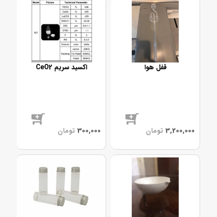
قفل هوا
اکسید سریم CeO2
موجود
موجود