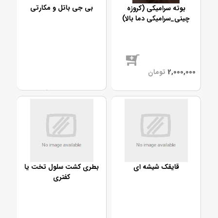
بی جی باتل و مکارتی
بوته سرامیکی (کروزه
چینی_سرامیکی دما بالا)
تماس بگیرید
موجود
قایقک شیشه ای
بطری کشت سلول تخت یا
کفتری