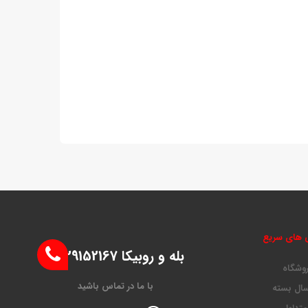
 های سریع
بله و روبیکا 09129152167
روشگاه
با ما در تماس باشید
ال بسته