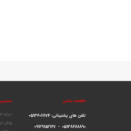
اطلاعات تماس
دسترسی
درباره ف
تلفن های پشتیبانی:
05136011174
روش ارس
09129152167 - 05138688890