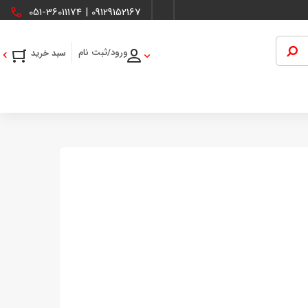
051-36011174
|
09129152167
ورود/ثبت نام