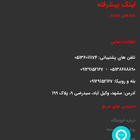
لینک پیشرفته
نمادهای اعتماد
اطلاعات تماس
تلفن های پشتیبانی:
05136011174
09129152167 - 05138688890
بله و روبیکا: 09129152167
آدرس: مشهد، وکیل آباد، سیدرضی 9، پلاک 199
دسترسی های سریع
درباره فروشگاه
روش ارسال بسته
سوالات متداول