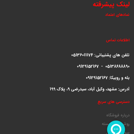
لینک پیشرفته
نمادهای اعتماد
اطلاعات تماس
تلفن های پشتیبانی:
05136011174
09129152167 - 05138688890
بله و روبیکا: 09129152167
آدرس: مشهد، وکیل آباد، سیدرضی 9، پلاک 199
دسترسی های سریع
درباره فروشگاه
روش ارسال بسته
سوالات متداول