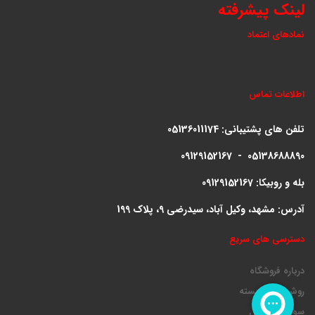
لینک پیشرفته
نمادهای اعتماد
اطلاعات تماس
تلفن های پشتیبانی:
05136011174
09129152167 - 05138688890
بله و روبیکا: 09129152167
آدرس: مشهد، وکیل آباد، سیدرضی 9، پلاک 199
دسترسی های سریع
درباره فروشگاه
روش ارسال بسته
سوالات متداول