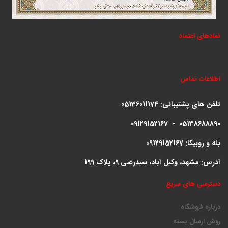
نمادهای اعتماد
اطلاعات تماس
تلفن های پشتیبانی:
05136011174
09129152167 - 05138688890
بله و روبیکا: 09129152167
آدرس: مشهد، وکیل آباد، سیدرضی 9، پلاک 199
دسترسی های سریع
درباره فروشگاه
روش ارسال بسته