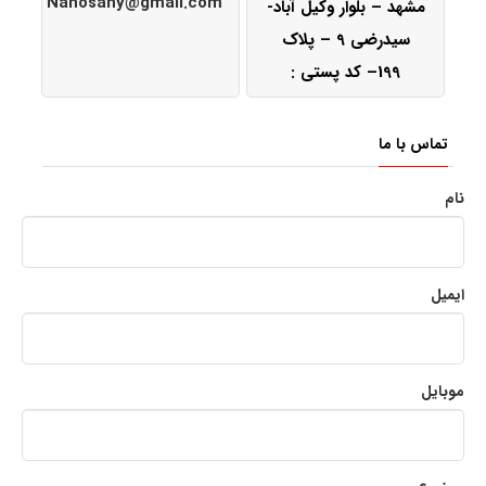
Nanosany@gmail.com
مشهد – بلوار وکیل آباد-
سیدرضی 9 – پلاک
199– کد پستی :
9188855447
تماس با ما
نام
ایمیل
موبایل