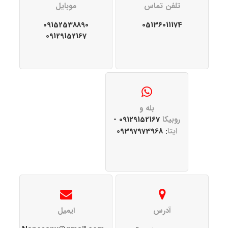
تلفن تماس
موبایل
09152538890
05136011174
09129152167
بله و
روبیکا
09129152167 -
ایتا
: 09397973968
آدرس
ایمیل