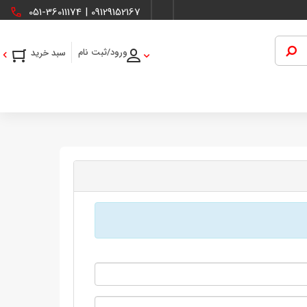
051-36011174
|
09129152167
ورود/ثبت نام