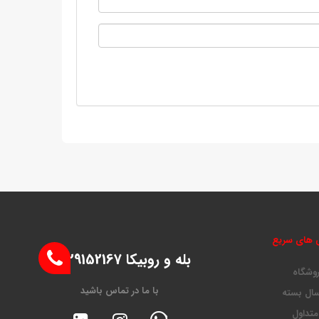
 های سریع
بله و روبیکا 09129152167
روشگاه
با ما در تماس باشید
ال بسته
متداول