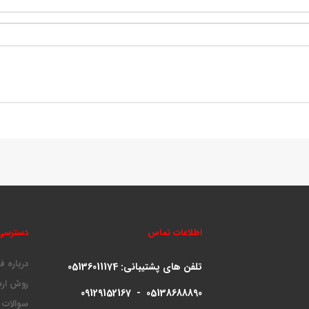
اطلاعات تماس
دسترسی
درباره ف
تلفن های پشتیبانی:
05136011174
روش ارس
09129152167 - 05138688890
سوالات 