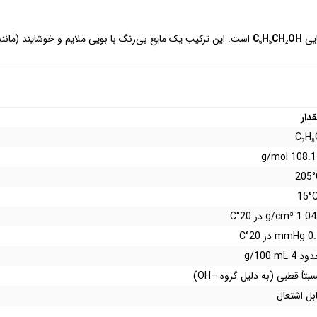
C₆H₅CH₂OH
است. این ترکیب یک مایع بی‌رنگ با بویی ملایم و خوشایند (مانند
دار
C₇H₈
108.14 g/m
205°
1 g/cm³ در 20°C
mm در 20°C
د 4 g/100 mL
بتاً قطبی (به دلیل گروه –OH)
بل اشتعال