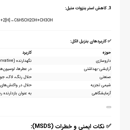
3.
کاهش استر بنزوات متیل
:
2[H]→C6​H5​CH2​OH+CH3​OH
✅ کاربردهای بنزیل الکل:
حوزه
کاربرد
داروسازی
نگهدارنده (preservative)، حلال دارویی، ضدعفونی‌کننده
آرایشی-بهداشتی
در عطرها، لوسیون‌ها
صنعتی
حلال رنگ، لاک، جوه
شیمی تجزیه
حلال در واکنش‌های آ
آزمایشگاهی
به عنوان بازدارنده
✅ نکات ایمنی و خطرات (MSDS):