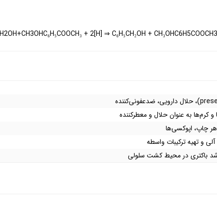
OH+CH3OHC₆H₅COOCH₃ + 2[H] ⇒ C₆H₅CH₂OH + CH₃OHC6​H5​COOCH3​+
 و کرم‌ها به عنوان حلال و معطرکننده
ر چاپ، اپوکسی‌ها
لی و تهیه ترکیبات واسطه
 رشد باکتری در محیط کشت سلولی