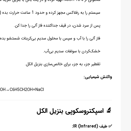
سیستم را به رفلاکس مجهز کرده و حدود 1 ساعت حرارت بده (۶۰–۸۰ درجه).
پس از سرد شدن، در قیف جداکننده فاز آلی را جدا کن.
فاز آلی را با آب و سپس با محلول سدیم بی‌کربنات شستشو بده.
خشک‌کردن با سولفات سدیم بی‌آب.
تقطیر جزء به جزء برای خالص‌سازی بنزیل الکل.
واکنش شیمیایی:
OH→C6​H5​CH2​OH+NaCl
🔬 اسپکتروسکوپی بنزیل الکل
✅ طیف IR (Infrared):