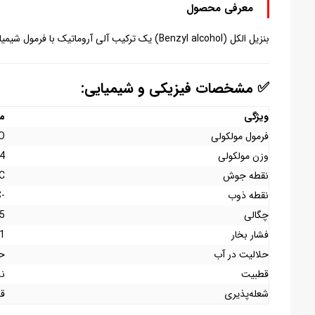
معرفی محصول
بنزیل الکل (Benzyl alcohol) یک ترکیب آلی آروماتیک با فرمول شیمیایی
✅ مشخصات فیزیکی و شیمیایی:
ویژگی
مق
فرمول مولکولی
O
وزن مولکولی
ol
نقطه جوش
C
نقطه ذوب
-15°C
چگالی
.045
فشار بخار
0.1 Hg
حلالیت در آب
حدو
قطبیت
نس
شعله‌پذیری
قا