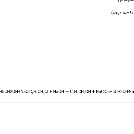
CH2OH+NaClC₆H₅CH₂Cl + NaOH ⇒ C₆H₅CH₂OH + NaClC6​H5​CH2​Cl+Na