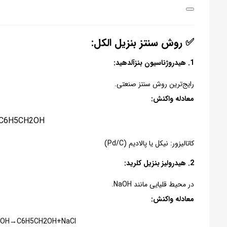
✅ روش‌ سنتز بنزیل الکل:
1.
هیدروژناسیون بنزآلدهید
:
رایج‌ترین روش سنتز صنعتی.
معادله واکنش:
​H5​CH2​OH
کاتالیزور: نیکل یا پالادیم (Pd/C)
2.
هیدرولیز بنزیل کلرید
:
در محیط قلیایی مانند NaOH.
معادله واکنش:
OH→C6​H5​CH2​OH+NaCl