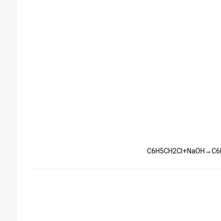
C6H5CH2Cl+NaOH→C6H5