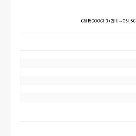
C6H5COOCH3+2[H]→C6H5CH2