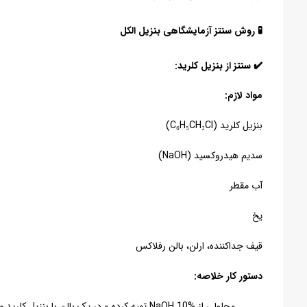
🧪 روش سنتز آزمایشگاهی بنزیل الکل
✔️ سنتز از بنزیل کلرید:
مواد لازم:
بنزیل کلرید (C₆H₅CH₂Cl)
سدیم هیدروکسید (NaOH)
آب مقطر
یخ
قیف جداکننده، ارلن، بالن رفلاکس
دستور کار خلاصه:
محلولی از NaOH 10% تهیه کرده و در یک بالن با بنزیل کلرید مخلوط کن.