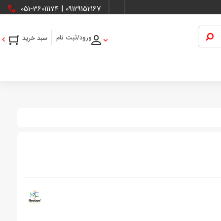
051-36011174
|
09129152167
ورود/ثبت نام