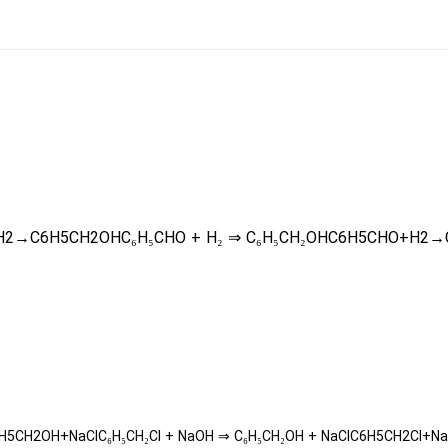
2→C6H5CH2OHC₆H₅CHO + H₂ ⇒ C₆H₅CH₂OHC6​H5​CHO+H2​→C6
CH2OH+NaClC₆H₅CH₂Cl + NaOH ⇒ C₆H₅CH₂OH + NaClC6​H5​CH2​Cl+Na