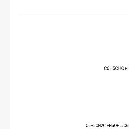
C6H5CHO+H
C6H5CH2Cl+NaOH→C6H5