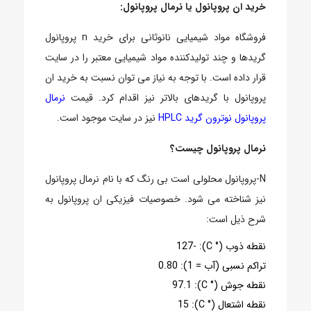
خرید ان پروپانول یا نرمال پروپانول:
فروشگاه مواد شیمیایی نانوثانی برای خرید n پروپانول
گریدها و چند تولیدکننده مواد شیمیایی معتبر را در سایت
قرار داده است. با توجه به نیاز می توان نسبت به خرید ان
پروپانول با گریدهای بالاتر نیز اقدام کرد. قیمت
نرمال
پروپانول نوترون گرید HPLC
نیز در سایت موجود است.
نرمال پروپانول چیست؟
N-پروپانول محلولی است بی رنگ که با نام نرمال پروپانول
نیز شناخته می شود. خصوصیات فیزیکی ان پروپانول به
شرح ذیل است:
نقطه ذوب (° C): -127
تراکم نسبی (آب = 1): 0.80
نقطه جوش (° C): 97.1
نقطه اشتعال (° C): 15