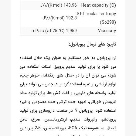
143.96 J\\/(K·mol)
Heat capacity (C)
Std molar entropy
192.8 J\\/(K·mol)
(So298)
1.959 mPa·s (at 25 °C)
Viscosity
کاربرد های نرمال پروپانول:
ان پروپانول به طور مستقیم به عنوان یک حلال استفاده
می شود یا برای تولید سدیم پروپیل استات استفاده می
شود؛ می توان آن را در حلال های رنگدانه، جوهر چاپ،
لوازم آرایشی و غیره استفاده کرد و همچنین می تواند برای
تولید واسطه های دارویی و آفت کش ها، برای تولید مواد
افزودنی خوراکی، ادویه جات ترشی جات مصنوعی و غیره
استفاده شود. پروپانول N در صنعت داروسازی برای تولید
پروپانشو، والپروات سدیم، اریترومایسین، صرع، عامل
اتصال به هموستاتیک BCA، پروپانتمیامین، 2،5-پیریدین