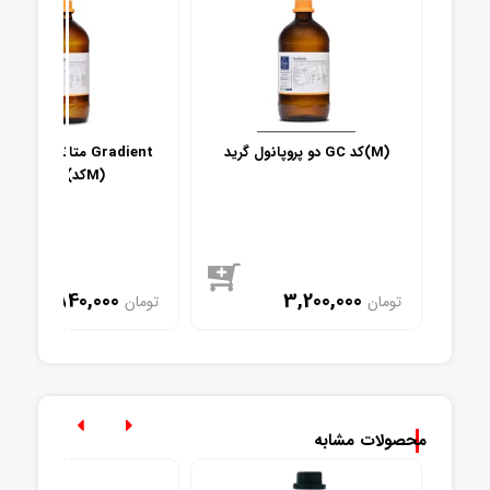
دو پروپانول گرید GC کد(M)
متانول دکتر مجللی ent
HPLC (کدM)
2,840,000
3,200,000
تومان
تومان
موجود
موجود
محصولات مشابه