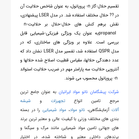
تقسیم حلال-گاز n- پروپانول، به عنوان شاخص حلالیت آن
در ?? حلال مختلف استفاده شد. در مدل
LSER
پیشنهادی،
نقش برهم کنش های حلال-حلال بر حلالیت
n-
propanol
به عنوان یک ویژگی فیزیکی-شیمیایی قابل
بررسی است. علاوه بر ویژگی های ساختاری، که در
مدل
QSPR
استفاده شد، تفسیر مدل
LSER
نشان داد که
عدد دهندگی حلالها، مقیاس قطبیت اصلاح شده حلالها و
آنتروپی حلالیت سه پارامتر مهم در ضریب حلالیت استوالد
n- پروپانول محسوب می شوند.
شرکت پیشگامان نانو مواد ایرانیان
به عنوان جامع ترین
مرجع تامین انواع
تجهیزات
و
شیشه
آلات
آزمایشگاهی،
نانو مواد
،
مواد شیمیایی
را در بسته
بندی های مختلف وزنی با کیفیت عالی و معتبر ترین برند
های جهانی تامین مواد شیمیایی مانند مرک و سیگما و
برندهای داخلی معتبر و شناخته شده، در اختیار