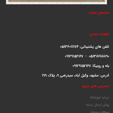
نمادهای اعتماد
اطلاعات تماس
تلفن های پشتیبانی:
05136011174
09129152167 - 05138688890
بله و روبیکا: 09129152167
آدرس: مشهد، وکیل آباد، سیدرضی 9، پلاک 199
دسترسی های سریع
درباره فروشگاه
روش ارسال بسته
سوالات متداول