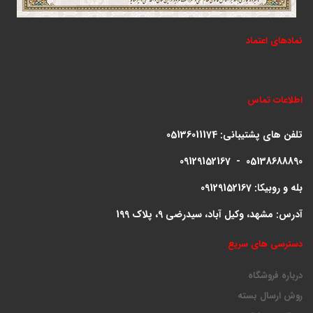
نمادهای اعتماد
اطلاعات تماس
تلفن های پشتیبانی:
05136011174
09129152167 - 05138688890
بله و روبیکا: 09129152167
آدرس: مشهد، وکیل آباد، سیدرضی 9، پلاک 199
دسترسی های سریع
درباره فروشگاه
روش ارسال بسته