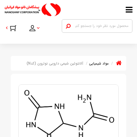
مواد شیمیایی
آلانتوئین شیمی دارویی نوترون (کدN)