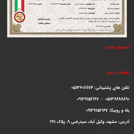
نمادهای اعتماد
اطلاعات تماس
تلفن های پشتیبانی:
05136011174
09129152167 - 05138688890
بله و روبیکا: 09129152167
آدرس: مشهد، وکیل آباد، سیدرضی 9، پلاک 199