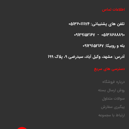
اطلاعات تماس
تلفن های پشتیبانی:
05136011174
09129152167 - 05138688890
بله و روبیکا: 09129152167
آدرس: مشهد، وکیل آباد، سیدرضی 9، پلاک 199
دسترسی های سریع
درباره فروشگاه
روش ارسال بسته
سوالات متداول
پیگیری سفارش
ارتباط با مجموعه