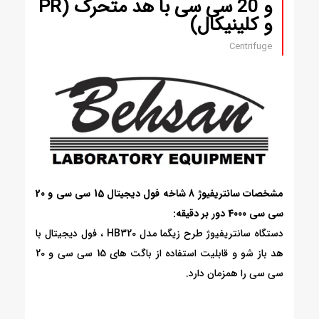
و 20 سی سی با هد متحرک (PR
و کلینیکال)
Centrifuge
مشخصات سانتریفیوژ 8 شاخه فول دیجیتال 15 سی سی و 20
سی سی 4000 دور بر دقیقه:
دستگاه سانتریفیوژ طرح زیگما مدل HB320 ، فول دیجیتال با
هد باز شو و قابلیت استفاده از باگت های 15 سی سی و 20
سی سی را همزمان دارد.