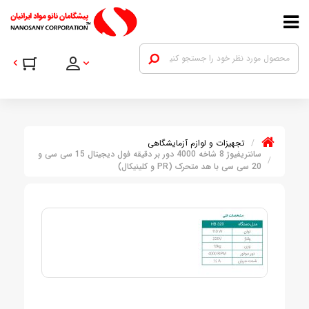
تجهیزات و لوازم آزمایشگاهی
سانتریفیوژ 8 شاخه 4000 دور بر دقیقه فول دیجیتال 15 سی سی و
20 سی سی با هد متحرک (PR و کلینیکال)