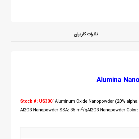
نظرات کاربران
Alumina Nano
Stock #: US3001
Aluminum Oxide Nanopowder (20% alpha
2
Al2O3 Nanopowder SSA: 35 m
/g
Al2O3 Nanopowder Color: