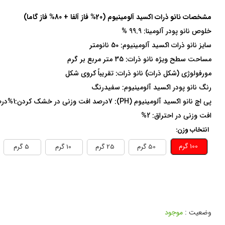
مشخصات نانو ذرات اکسید آلومینیوم (
20% فاز آلفا + 80% فاز گاما)
خلوص نانو پودر آلومینا: 99.9 %
سایز نانو ذرات اکسید آلومینیوم: 50 نانومتر
مساحت سطح ویژه نانو ذرات: 35 متر مربع بر گرم
مورفولوژی (شکل ذرات) نانو ذرات: تقریباً کروی شکل
رنگ نانو پودر اکسید آلومینیوم: سفیدرنگ
پی اچ نانو اکسید آلومینیوم (PH): 7درصد افت وزنی در خشک کردن:1%درصد
افت وزنی در احتراق: 2%
انتخاب وزن:
100 گرم
50 گرم
25 گرم
10 گرم
5 گرم
وضعیت :
موجود