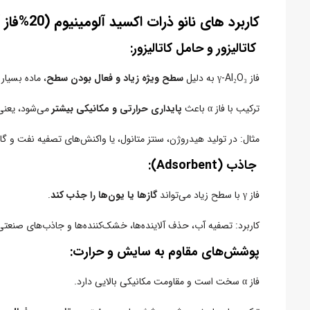
کاربرد های نانو ذرات اکسید آلومینیوم (20%فاز آلفا+80%فاز گاما
کاتالیزور و حامل کاتالیزور:
فاز γ-Al₂O₃ به دلیل
سطح ویژه زیاد و فعال بودن سطح
، ماده بسیار
ترکیب با فاز α باعث
پایداری حرارتی و مکانیکی بیشتر
می‌شود، یعنی 
مثال: در تولید هیدروژن، سنتز متانول، یا واکنش‌های تصفیه نفت و گاز
جاذب (Adsorbent):
فاز γ با سطح زیاد می‌تواند
گازها یا یون‌ها را جذب کند
.
کاربرد: تصفیه آب، حذف آلاینده‌ها، خشک‌کننده‌ها و جاذب‌های صنعتی
پوشش‌های مقاوم به سایش و حرارت:
فاز α سخت است و مقاومت مکانیکی بالایی دارد.