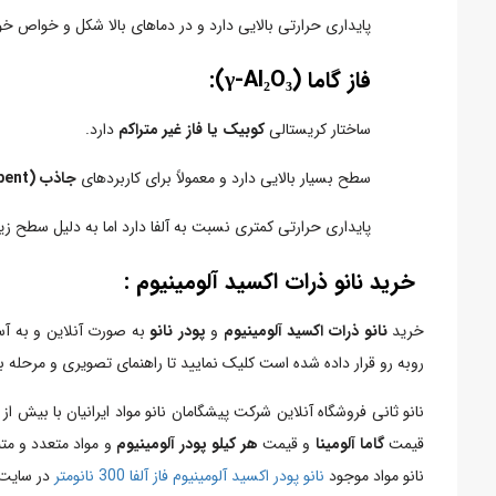
پایداری حرارتی بالایی دارد و در دماهای بالا شکل و خواص خو
فاز گاما (γ-Al₂O₃):
ساختار کریستالی
کوبیک یا فاز غیر متراکم
دارد.
سطح بسیار بالایی دارد و معمولاً برای کاربردهای
جاذب (Adsorbent)
پایداری حرارتی کمتری نسبت به آلفا دارد اما به دلیل سطح زی
خرید نانو ذرات اکسید آلومینیوم :
خرید
نانو ذرات اکسید آلومینیوم
و
پودر نانو
به صورت آنلاین و به آس
روبه رو قرار داده شده است کلیک نمایید تا راهنمای تصویری و مرحله 
نانو ثانی فروشگاه آنلاین شرکت پیشگامان نانو مواد ایرانیان با بیش 
قیمت
گاما آلومینا
و قیمت
هر کیلو پودر آلومینیوم
و مواد متعدد و متن
نانو مواد موجود
نانو پودر اکسید آلومینیوم فاز آلفا 300 نانومتر
در سایت ر