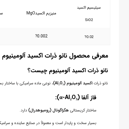
سیلیسیم اکسید
منیزیم اکسید
MgO
سد
SiO2
0.002?
0.02?
معرفی محصول نانو ذرات اکسید آلومینیوم (20%فاز آلفا+80%فاز گاما
نانو ذرات اکسید آلومینیوم چیست؟
نانو ذرات
اکسید آلومینیوم (Al₂O₃)
، نوعی ماده سرامیکی با ساختار ب
فاز آلفا (α-Al₂O₃
):
ساختار کریستالی
هگزاگونال (رومبوهدرال)
دارد.
بسیار سخت و پایدار است و معمولاً در صنایع ساینده و سرامیک