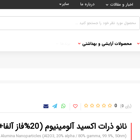
سایر
درباره ما
اخبار و مقالات
محصولات آرایشی و بهداشتی
برندها
0
0
نانو ذرات اکسید آلومینیوم (20%فاز آلفا+80%فاز گاما)
Alumina Nanoparticles (Al2O3, 20% alpha / 80% gamma, 99.9%, 50nm)