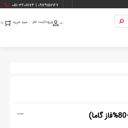
051-36011174
|
09129152167
ورود/ثبت نام