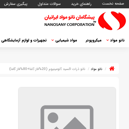
صفحه نخست
راهنمای خرید
سوالات متداول
پیگیری سفارش
نانو مواد
میکروپودر
مواد شیمیایی
تجهیزات و لوازم آزمایشگاهی
نانو مواد
نانو ذرات اکسید آلومینیوم (20%فاز آلفا+80%فاز گاما)