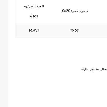
اکسید آلومینیوم
کلسیم اکسید
Ca2O
Al2O3
?99.9%
0.001?
‌های معمولی دارند.