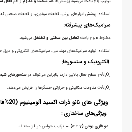
ترکیب با γ باعث می‌شود پوشش‌ها هم
سخت و مقاوم
و هم
فعال س
استفاده: پوشش ابزارهای برش، قطعات موتوری، و قطعات صنعتی که د
سرامیک‌های پیشرفته:
مخلوط α و γ باعث
تعادل بین سختی و تخلخل
می‌شود.
استفاده: تولید سرامیک‌های مهندسی، سرامیک‌های الکتریکی و عایق حر
الکترونیک و سنسورها:
γ-Al₂O₃ سطح فعال بالایی دارد، بنابراین می‌تواند در
سنسورهای شیمی
α-Al₂O₃ مقاومت مکانیکی و حرارتی حسگرها را افزایش می‌دهد.
ویژگی های نانو ذرات اکسید آلومینیوم (20%فاز آلفا+80%فاز گاما)
ویژگی‌های ساختاری :
دو فازی بودن (α + γ)
→ ترکیب خواص دو فاز مختلف