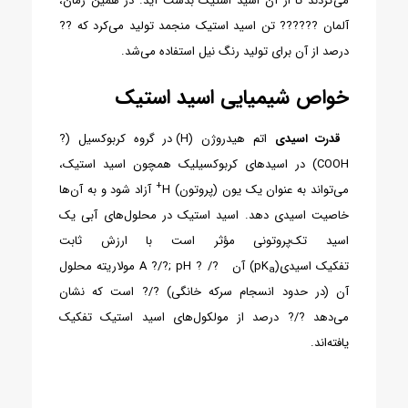
می‌کردند تا از آن اسید استیک بدست آید. در همین زمان،
آلمان ?????? تن اسید استیک منجمد تولید می‌کرد که ??
درصد از آن برای تولید رنگ نیل استفاده می‌شد.
خواص شیمیایی اسید استیک
قدرت اسیدی
اتم هیدروژن (H) در گروه کربوکسیل (?
COOH) در اسیدهای کربوکسیلیک همچون اسید استیک،
+
می‌تواند به عنوان یک یون (پروتون) H
آزاد شود و به آن‌ها
خاصیت اسیدی دهد. اسید استیک در محلول‌های آبی یک
اسید تک‌پروتونی مؤثر است با ارزش ثابت
تفکیک اسیدی(pK
) آن ?/ ? A ?/?; pH مولاریته محلول
a
آن (در حدود انسجام سرکه خانگی) ?/? است که نشان
می‌دهد ?/? درصد از مولکول‌های اسید استیک تفکیک
یافته‌اند.