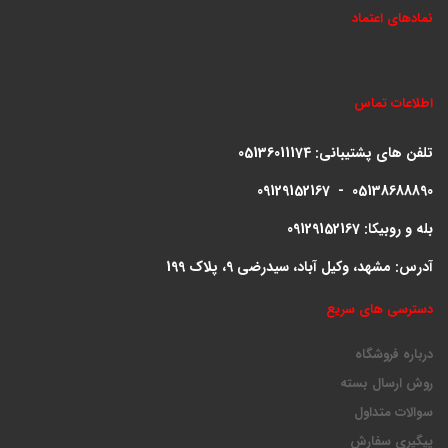
نمادهای اعتماد
اطلاعات تماس
تلفن های پشتیبانی:
05136011174
09129152167 - 05138688890
بله و روبیکا: 09129152167
آدرس: مشهد، وکیل آباد، سیدرضی 9، پلاک 199
دسترسی های سریع
درباره فروشگاه
روش ارسال بسته
سوالات متداول
پیگیری سفارش