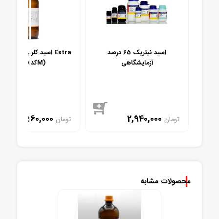
د کلریدریک 37% گرید Extra
اسید نیتریک 65 درصد
اسید ک
آزمایشگاهی
Pure (کدM)
1,560,000
2,940,000
تومان
تومان
موجود
موجود
محصولات مشابه