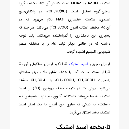
استیک
AcOH
یا
HOAc
است که در آن
Ac
مخفف گروه
عاملی|گروه استیل است CH
?C(=O)?؛ در واکنش‌های
?
اسیدی، علامت اختصاری
HAc
بکار می‌رود که در
?
آن
Ac
مخفف استات آنیون (CH
COO
) می‌باشد، هر چند که
?
بسیاری این نامگذاری را گمراه‌کننده می‌دانند. باید توجه
داشت که در حالتی دیگر نباید
Ac
را با مخفف عنصر
شیمیایی اکتینیم اشتباه گرفت.
فرمول تجربی
اسید استیک
CH
O و فرمول مولکولی آن C
?
?
O
H
است. حالت آخر با هدف نشان دادن بهتر ساختار،
?
?
به‌صورت CH
COOH، یا CH
-COOH, CH
CO
H نوشته
?
?
?
?
+
می‌شود. یونی که در نتیجه حذف پروتون (H
) از اسید
استیک به جا می‌ماند «استات» آنیون نام دارد. همچنین نام
«استات» به نمکی که حاوی این آنیون یا یک استر اسید
استیک باشد اطلاق می‌گردد.
تاریخچه اسید استیک