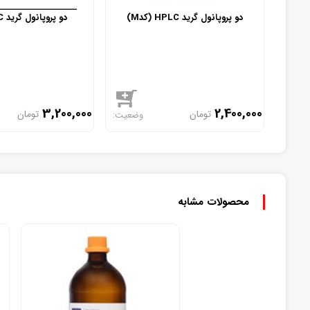
دو پروپانول گرید HPLC (کدM)
دو پروپانول گرید GC کد(M)
3,200,000
2,400,000
تومان
تومان
موجود
محصولات مشابه