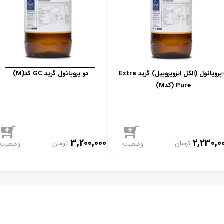
2-پروپانول (الکل ایزوپروپیل) گرید Extra
دو پروپانول گرید GC کد(M)
Pure (کدM)
3,200,000
2,230,0
تومان
تومان
موجود
موجود