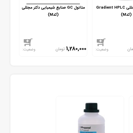
متانول دکتر مجللی Gradient HPLC
متانول GC صنایع شیمیایی دکتر مجللی
(کدM)
(کدM)
1,280,000
مان
تومان
موجود
موجود