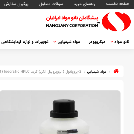
صفحه نخست
راهنمای خرید
سوالات متداول
پیگیری سفارش
نانو مواد
میکروپودر
مواد شیمیایی
تجهیزات و لوازم آزمایشگاهی
مواد شیمیایی
2-پروپانول (ایزوپروپیل الکل) گرید Isocratic HPLC (کدM)