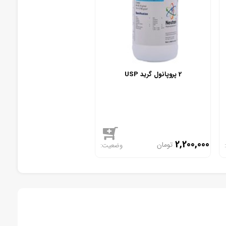
2 پروپانول گرید USP
2,200,000
تومان
موجود