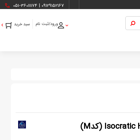
051-36011174
|
09129152167
ورود/ثبت نام