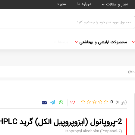
سایر
درباره ما
اخبار و مقالات
محصولات آرایشی و بهداشتی
برندها
0
0
2-پروپانول (ایزوپروپیل الکل) گرید Isocratic HPLC (کدM)
Isopropyl alcoholrn (Propanol-2)