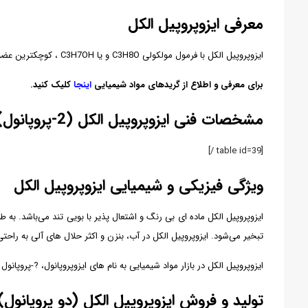
معرفی ایزوپروپیل الکل
ایزوپروپیل الکل با فرمول مولکولی C3H8O و یا C3H7OH ، کوچکترین عضو دسته الکل های نوع دوم است. این ماده در مقایسه با دومین محصول الکلی تجاری به شمار می‌آید.
برای معرفی و اطلاع از گریدهای مواد شیمیایی
اینجا
کلیک کنید.
مشخصات فنی ایزوپروپیل الکل (2-پروپانول)
[table id=39 /]
ویژگی فیزیکی و شیمیایی ایزوپروپیل الکل
ایزوپروپیل الکل ماده ای بی رنگ و اشتعال پذیر با بویی تند می‌باشد. به
تبخیر می‌شود. ایزوپروپیل الکل در آب، بنزن و اکثر حلال های آلی به راح
ایزوپروپیل الکل در بازار مواد شیمیایی به نام های ایزوپروپانول، ?-پروپان
تولید و فروش ایزوپروپیل الکل (دو پروپانول)