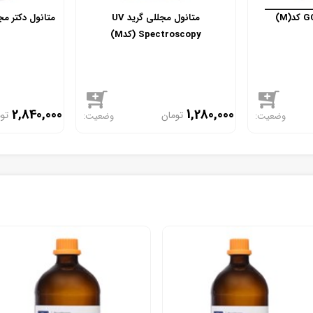
متانول مجللی گرید UV
Spectroscopy (کدM)
2,840,000
1,280,000
تومان
تو
موجود
موجود