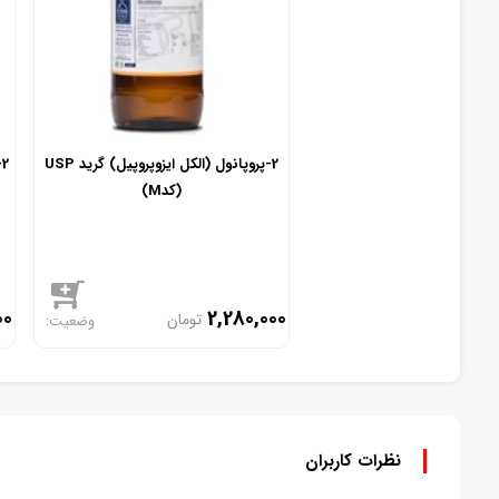
2-پروپانول (الکل ایزوپروپیل) گرید USP
(کدM)
00
2,280,000
تومان
موجود
نظرات کاربران