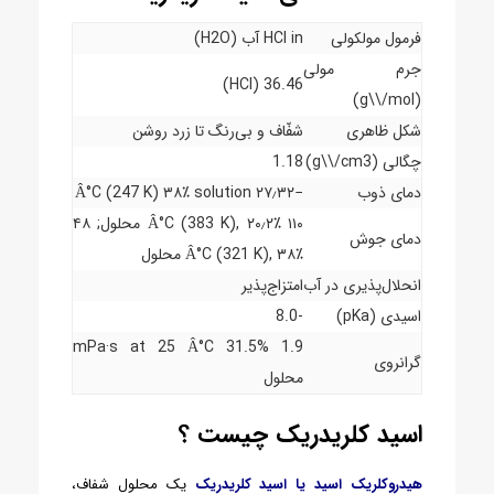
فرمول مولکولی
HCl in آب (H2O)
جرم مولی
36.46 (HCl)
(g\\/mol)
شکل ظاهری
شفّاف و بی‌رنگ تا زرد روشن
چگالی (g\\/cm3)
1.18
دمای ذوب
−۲۷٫۳۲ Â°C (247 K) ۳۸٪ solution
۱۱۰ Â°C (383 K), ۲۰٫۲٪ محلول; ۴۸
دمای جوش
Â°C (321 K), ۳۸٪ محلول
انحلال‌پذیری در آب
امتزاج‌پذیر
اسیدی (pKa)
-8.0
1.9 mPa·s at 25 Â°C 31.5%
گرانروی
محلول
اسید کلریدریک چیست ؟
هیدروکلریک اسید یا اسید کلریدریک
یک محلول شفاف،