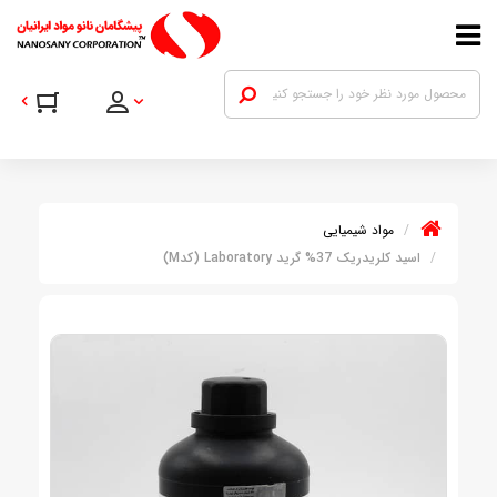
مواد شیمیایی
اسید کلریدریک 37% گرید Laboratory (کدM)