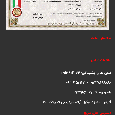
نمادهای اعتماد
اطلاعات تماس
تلفن های پشتیبانی:
05136011174
09129152167 - 05138688890
بله و روبیکا: 09129152167
آدرس: مشهد، وکیل آباد، سیدرضی 9، پلاک 199
دسترسی های سریع