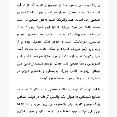
بی‌رنگ و با بوی بسیار تند از هیدروژن کلرید (HCl) در آب
است. یک اسید معدنی بسیار خورنده و قوی با استفاده‌های
صنعتی زیاد است. هیدروکلریک اسید به‌طور طبیعی در اسید
معده یافت می‌شود. پی‌اچ (pH) این اسید بین ? تا ?
می‌باشد.
هیدروکلریک اسید از قدیم به نام‌های اسیدم
سالیس، موریاتیک اسید و جوهر نمک معروف بوده و از
ویتریول (سولفوریک اسید) و نمک طعام به دست آمد.
هیدروکلریک اسید آزاد ابتدا در قرن شانزدهم توسط آندریاس
لیباویوس رسماً معرفی شد. بعدتر، توسط شیمیدان‌هایی مثل
ژوهان رودولف گلابر، جوزف پریستلی و همفری دیوی در
تحقیقات علمی شان مورد استفاده قرار گرفت.
با آغاز تولید گسترده در انقلاب صنعتی، هیدروکلریک اسید در
صنایع شیمیایی به عنوان یک واکنش گر ناب در تولید مقیاس
بزرگ وینیل کلرید برای پلاستیک وی.وی. سی، و MDI/TDI
برای پُلی اُورِتان مورد استفاده قرار گرفت. کاربری‌های زیادتری