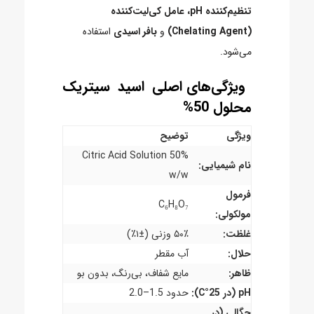
تنظیم‌کننده pH، عامل کی‌لیت‌کننده
(Chelating Agent)
و
بافر اسیدی
استفاده
می‌شود.
ویژگی‌های اصلی اسید سیتریک
محلول 50%
ویژگی
توضیح
Citric Acid Solution 50%
نام شیمیایی:
w/w
فرمول
C₆H₈O₇
مولکولی:
غلظت:
۵۰٪ وزنی (±۱٪)
حلال:
آب مقطر
ظاهر:
مایع شفاف، بی‌رنگ، بدون بو
pH (در 25°C):
حدود 1.5–2.0
چگالی (در