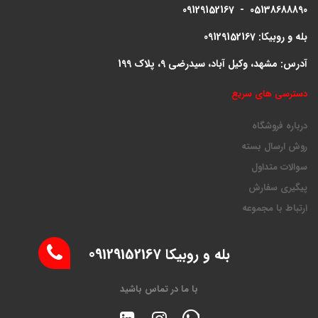
09129152167 - 05138688890
بله و روبیکا: 09129152167
آدرس: مشهد، وکیل آباد، سیدرضی 9، پلاک 199
دسترسی های سریع
درباره فروشگاه
روش ارسال بسته
سوالات متداول
پیگیری سفارش
ارتباط با مجموعه
بله و روبیکا 09129152167
با ما در تماس باشید