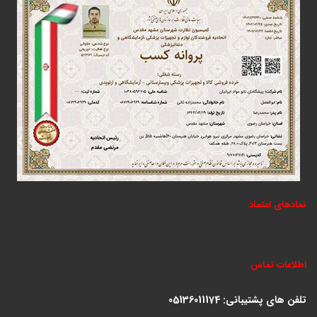
نمادهای اعتماد
اطلاعات تماس
تلفن های پشتیبانی:
05136011174