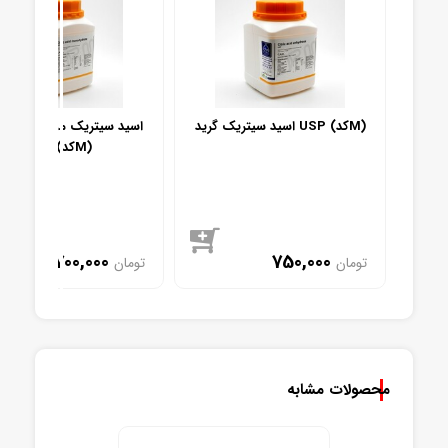
ات
اسید سیتریک گرید USP (کدM)
اسید سیتریک مونوهیدرات 
USP (کدM)
700,000
750,000
تومان
تومان
موجود
موجود
محصولات مشابه