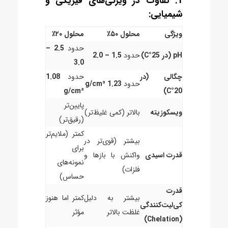
1. تفاوت در ویژگی‌های فیزیکی و
شیمیایی:
ویژگی
محلول ۵۰٪
محلول ۲۰٪
حدود
2.5 –
pH (در 25°C)
حدود
1.5 – 2.0
3.0
چگالی (در
حدود
1.08
حدود
1.23 g/cm³
g/cm³
20°C)
پایین‌تر
ویسکوزیته
بالاتر (کمی غلیظ‌تر)
(رقیق‌تر)
کمتر (ملایم‌تر
بیشتر (قوی‌تر در
برای
قدرت اسیدی
واکنش با بازها و
نمونه‌های
فلزات)
حساس)
قدرت
بیشتر به دلیل
کمتر اما هنوز
کی‌لیت‌کنندگی
غلظت بالاتر
مؤثر
(Chelation)