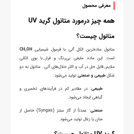
معرفی محصول
همه چیز درمورد متانول گرید UV
متانول چیست؟
متانول ساده‌ترین الکل آلی با فرمول شیمیایی
CH₃OH
است. این ماده:
مایعی بی‌رنگ و فرار_
با بوی الکلی
ملایم_
قابل حل در آب و اکثر حلال‌های آلی .
متانول به دو
شکل
طبیعی و صنعتی
تولید می‌شود:
طبیعی
: در مقادیر کم در فرآیندهای تخمیری و
گیاهی ایجاد می‌شود.
صنعتی
: عمدتاً از گاز سنتز (Syngas) حاصل از
متان یا زغال تولید می‌شود.
گرید UV متانول چیست؟