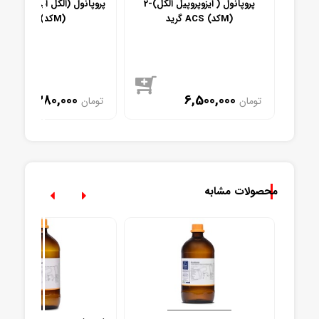
2-پروپانول ( ایزوپروپیل الکل)
گرید ACS (کدM)
USP (کدM)
2,280,000
6,500,000
تومان
تومان
موجود
موجود
محصولات مشابه