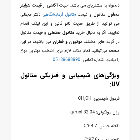
دلخواه به مشتریان می باشد. جهت آگاهی از قیمت
هرلیتر
محلول متانول
و قیمت
متانول آزمایشگاهی
دکتر مجللی
می توانید از طریق سایت نانو ثانی و این لینک اقدام
نمایید. اگر به دنبال خرید
متانول صنعتی
و قیمت متانول
در گرید های مختلف
نوترون و قطران
می باشید، در این
صفحه می‌توانید تمام نکات لازم برای انتخاب بهترین نوع
را بیابید. شماره تماس:
05138688890
ویژگی‌های شیمیایی و فیزیکی متانول
UV:
فرمول شیمیایی: CH₃OH
وزن مولکولی: 32.04 g/mol
نقطه جوش: 64.7°C
نقطه ذوب: -97.6°C