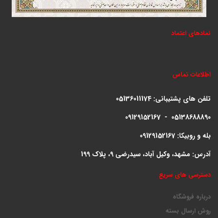
نمادهای اعتماد
اطلاعات تماس
تلفن های پشتیبانی:
05136011174
09129152167 - 05138688890
بله و روبیکا: 09129152167
آدرس: مشهد، وکیل آباد، سیدرضی 9، پلاک 199
دسترسی های سریع
درباره فروشگاه
روش ارسال بسته