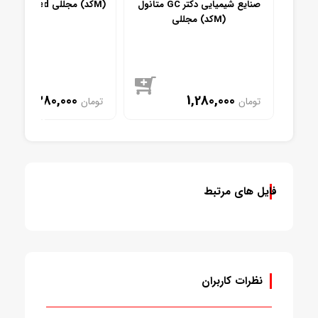
Gradien
متانول GC صنایع شیمیایی دکتر
متانول گرید Dried مجللی (کدM)
مجللی (کدM)
1,280,000
1,280,000
تومان
تومان
موجود
موجود
فایل های مرتبط
نظرات کاربران