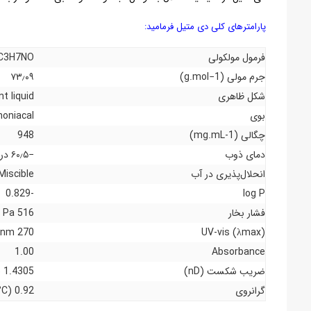
پارامترهای کلی دی متیل فرمامید:
فرمول مولکولی
C3H7NO
جرم مولی (g.mol−1)
۷۳٫۰۹
شکل ظاهری
t liquid
بوی
oniacal
چگالی (mg.mL-1)
948
دمای ذوب
−۶۰٫۵ درجه سلسیوس؛ −۷۶٫۸ درجه فارنهایت؛ ۲۱۲٫۷ کلوین
انحلال‌پذیری در آب
Miscible
-0.829
log P
فشار بخار
516 Pa
270 nm
UV-vis (λmax)
1.00
Absorbance
ضریب شکست (nD)
1.4305 (at 20 °C)
گرانروی
0.92 mPa s (at 20 °C)