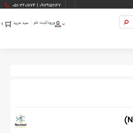
051-36011174
|
09129152167
ورود/ثبت نام