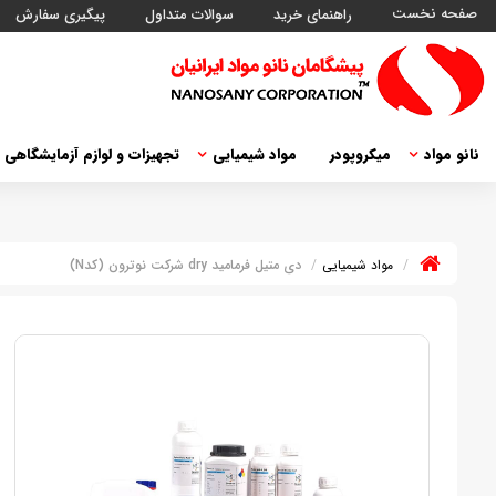
صفحه نخست
راهنمای خرید
سوالات متداول
پیگیری سفارش
نانو مواد
میکروپودر
مواد شیمیایی
تجهیزات و لوازم آزمایشگاهی
مواد شیمیایی
دی متیل فرمامید dry شرکت نوترون (کدN)