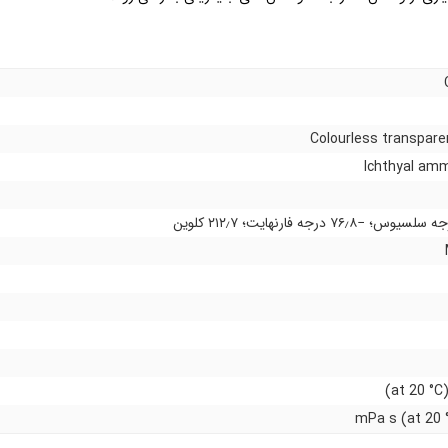
Colourless transparen
Ichthyal amm