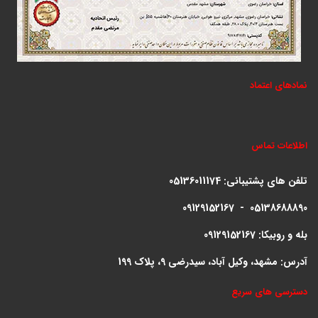
نمادهای اعتماد
اطلاعات تماس
تلفن های پشتیبانی:
05136011174
09129152167 - 05138688890
بله و روبیکا: 09129152167
آدرس: مشهد، وکیل آباد، سیدرضی 9، پلاک 199
دسترسی های سریع