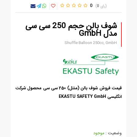
0
0
شوف بالن حجم 250 سی سی
مدل GmbH
Shuffle Balloon 250cc, GmbH
قیمت فروش شوف بالن (منتل) 250 سی سی محصول شرکت
انگلیسی EKASTU SAFETY GmbH
وضعیت :
موجود