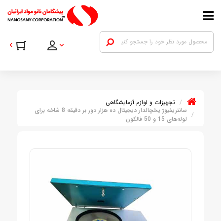
تجهیزات و لوازم آزمایشگاهی
سانتریفیوژ یخچالدار دیجیتال ده هزار دور بر دقیقه 8 شاخه برای
لوله‌های 15 و 50 فالکون