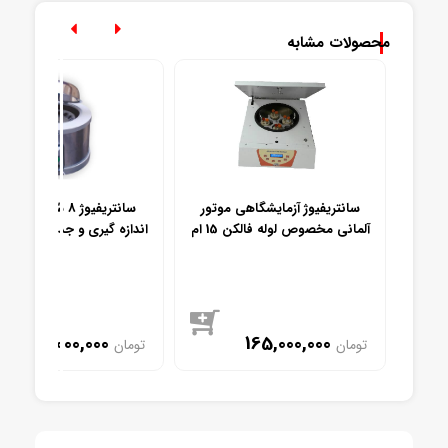
محصولات مشابه
ربر جهت
سانتریفیوژ آزمایشگاهی موتور
سانتریفیوژ 8 شاخه ژرب
ی شیر
آلمانی مخصوص لوله فالکن 15 ام
اندازه گیری و جداسازی چرب
ال و 16%
33,000,000
165,000,000
تومان
تومان
موجود
موجود