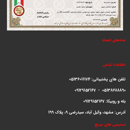
نمادهای اعتماد
اطلاعات تماس
تلفن های پشتیبانی:
05136011174
09129152167 - 05138688890
بله و روبیکا: 09129152167
آدرس: مشهد، وکیل آباد، سیدرضی 9، پلاک 199
دسترسی های سریع