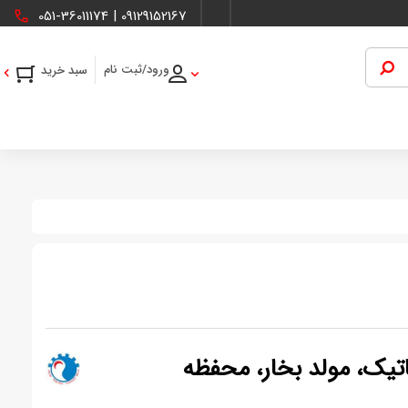
051-36011174
|
09129152167
ورود/ثبت نام
 اتوماتیک، مولد بخار، محفظه