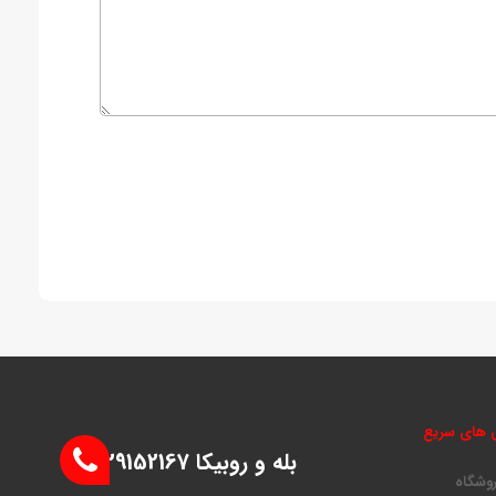
 های سریع
بله و روبیکا 09129152167
روشگاه