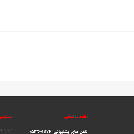
اطلاعات تماس
دسترسی
درباره ف
تلفن های پشتیبانی:
05136011174