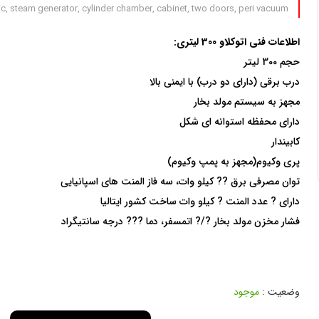
atic, steam generator, cylinder chamber, cabinet, two doors, peri vacuum
اطلاعات فنی اتوکلاو 300 لیتری:
حجم 300 لیتر
درب برقی (دارای دو درب) با ایمنی بالا
مجهز به سیستم مولد بخار
دارای محفظه استوانه ای شکل
کابیندار
پری وکیوم(مجهز به پمپ وکیوم)
توان مصرفی برق ?? کیلو وات، سه فاز المنت های اسپانیایی
دارای ? عدد المنت ? کیلو وات ساخت کشور ایتالیا
فشار مخزن مولد بخار ?/? اتمسفر، دما ??? درجه سانتیگراد
وضعیت :
موجود