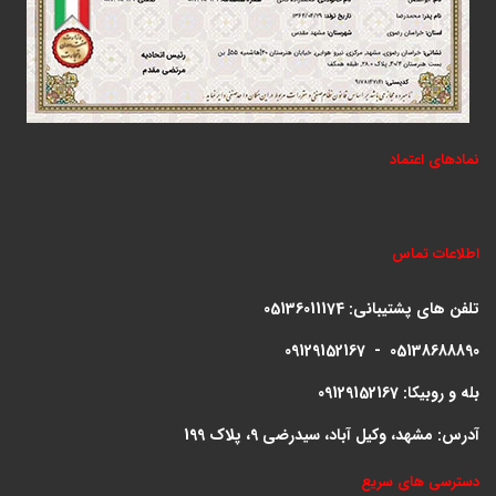
نمادهای اعتماد
اطلاعات تماس
تلفن های پشتیبانی:
05136011174
09129152167 - 05138688890
بله و روبیکا: 09129152167
آدرس: مشهد، وکیل آباد، سیدرضی 9، پلاک 199
دسترسی های سریع