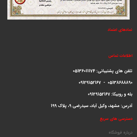
نمادهای اعتماد
اطلاعات تماس
تلفن های پشتیبانی:
05136011174
09129152167 - 05138688890
بله و روبیکا: 09129152167
آدرس: مشهد، وکیل آباد، سیدرضی 9، پلاک 199
دسترسی های سریع
درباره فروشگاه