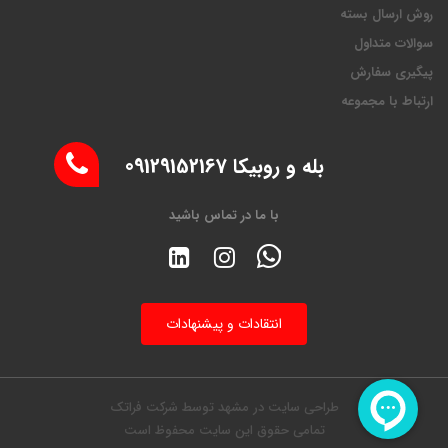
روش ارسال بسته
سوالات متداول
پیگیری سفارش
ارتباط با مجموعه
بله و روبیکا 09129152167
با ما در تماس باشید
انتقادات و پیشنهادات
طراحی سایت در مشهد
توسط
شرکت فراتک
تمامی حقوق این سایت محفوظ است