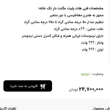
مشخصات فنی هات پلیت مگنت دار تک خانه:
مجهز به همزن مغناطیسی با دور متغیر
تنظیم دما از 50 درجه سانتی گراد تا 250 درجه سانتی گراد
دقت دمایی : ??± درجه سانتی گراد
دارای ترموستات ایرانی همراه و امکان کنترل دستی ترمومتر
ولتاژ : ??? ولت
توان : ??? وات
وضعیت :
موجود
افزودن به سبد خرید
24,700,000
تومان
فی محصول
نظرات کاربر