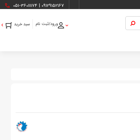
051-36011174
|
09129152167
ورود/ثبت نام