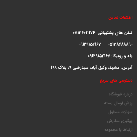
اطلاعات تماس
تلفن های پشتیبانی:
05136011174
09129152167 - 05138688890
بله و روبیکا: 09129152167
آدرس: مشهد، وکیل آباد، سیدرضی 9، پلاک 199
دسترسی های سریع
درباره فروشگاه
روش ارسال بسته
سوالات متداول
پیگیری سفارش
ارتباط با مجموعه