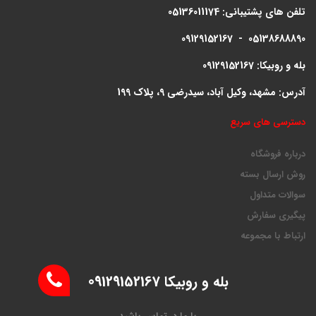
تلفن های پشتیبانی:
05136011174
09129152167 - 05138688890
بله و روبیکا: 09129152167
آدرس: مشهد، وکیل آباد، سیدرضی 9، پلاک 199
دسترسی های سریع
درباره فروشگاه
روش ارسال بسته
سوالات متداول
پیگیری سفارش
ارتباط با مجموعه
بله و روبیکا 09129152167