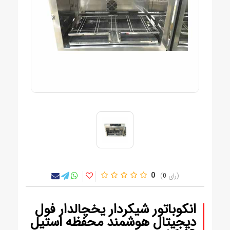
0
0
انکوباتور شیکردار یخچالدار فول
دیجیتال هوشمند محفظه استیل