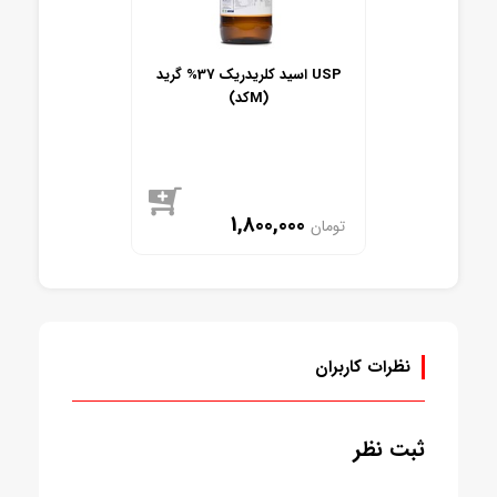
اسید کلریدریک 37% گرید USP
(کدM)
1,800,000
تومان
موجود
نظرات کاربران
ثبت نظر