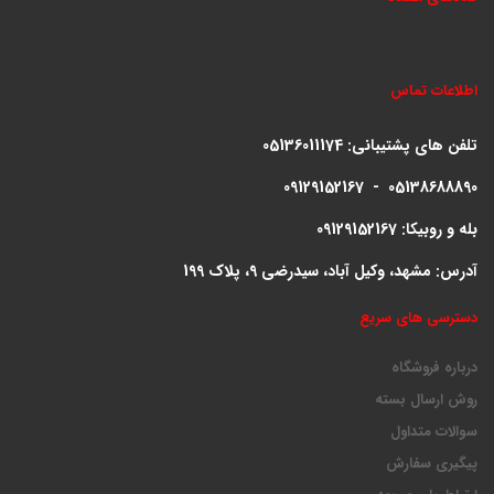
اطلاعات تماس
تلفن های پشتیبانی:
05136011174
09129152167 - 05138688890
بله و روبیکا: 09129152167
آدرس: مشهد، وکیل آباد، سیدرضی 9، پلاک 199
دسترسی های سریع
درباره فروشگاه
روش ارسال بسته
سوالات متداول
پیگیری سفارش