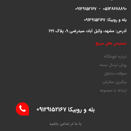
09129152167 - 05138688890
بله و روبیکا: 09129152167
آدرس: مشهد، وکیل آباد، سیدرضی 9، پلاک 199
دسترسی های سریع
درباره فروشگاه
روش ارسال بسته
سوالات متداول
پیگیری سفارش
ارتباط با مجموعه
بله و روبیکا 09129152167
با ما در تماس باشید