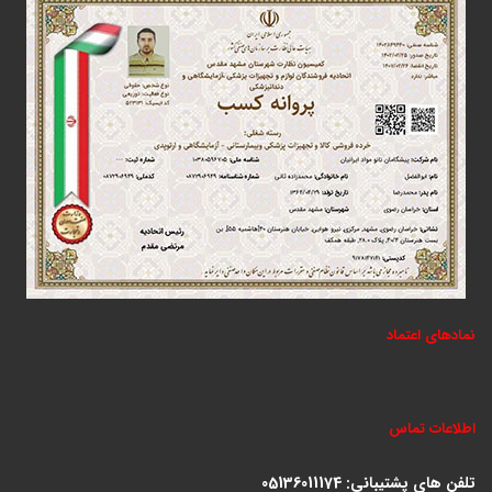
نمادهای اعتماد
اطلاعات تماس
تلفن های پشتیبانی:
05136011174