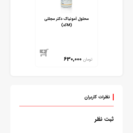
محلول آمونیاک دکتر مجللی
(کدM)
630,000
تومان
موجود
نظرات کاربران
ثبت نظر