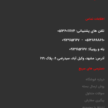
اطلاعات تماس
تلفن های پشتیبانی:
05136011174
09129152167 - 05138688890
بله و روبیکا: 09129152167
آدرس: مشهد، وکیل آباد، سیدرضی 9، پلاک 199
دسترسی های سریع
درباره فروشگاه
روش ارسال بسته
سوالات متداول
پیگیری سفارش
ارتباط با مجموعه