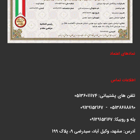
نمادهای اعتماد
اطلاعات تماس
تلفن های پشتیبانی:
05136011174
09129152167 - 05138688890
بله و روبیکا: 09129152167
آدرس: مشهد، وکیل آباد، سیدرضی 9، پلاک 199