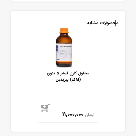
محصولات مشابه
محلول کارل فیشر 5 بدون
پیریدین (کدM)
11,000,000
تومان
موجود