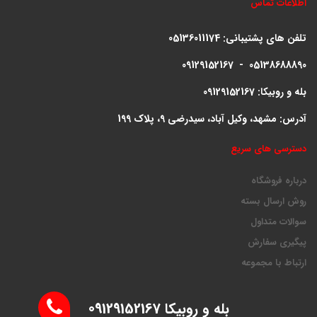
اطلاعات تماس
تلفن های پشتیبانی:
05136011174
09129152167 - 05138688890
بله و روبیکا: 09129152167
آدرس: مشهد، وکیل آباد، سیدرضی 9، پلاک 199
دسترسی های سریع
درباره فروشگاه
روش ارسال بسته
سوالات متداول
پیگیری سفارش
ارتباط با مجموعه
بله و روبیکا 09129152167