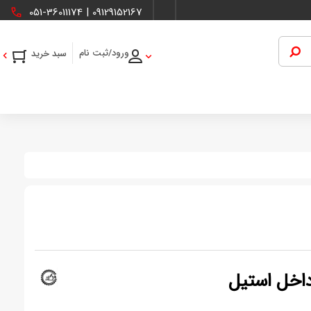
051-36011174
|
09129152167
ورود/ثبت نام