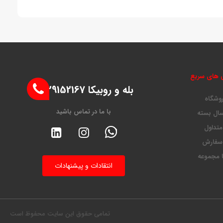
 های سریع
بله و روبیکا 09129152167
روشگاه
با ما در تماس باشید
ال بسته
متداول
 سفارش
ا مجموعه
انتقادات و پیشنهادات
تمامی حقوق این سایت محفوظ است