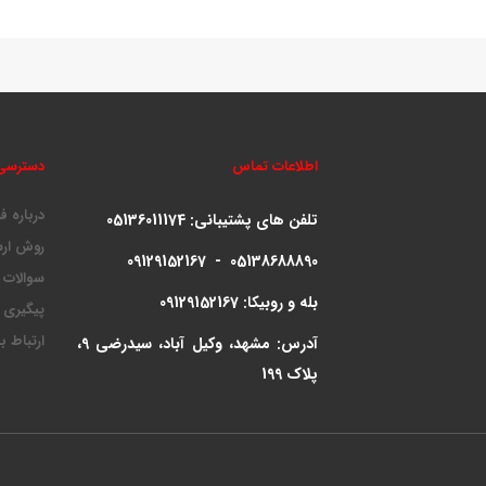
اطلاعات تماس
دسترسی
درباره ف
تلفن های پشتیبانی:
05136011174
روش ارس
09129152167 - 05138688890
سوالات 
بله و روبیکا: 09129152167
پیگیری
ارتباط ب
آدرس: مشهد، وکیل آباد، سیدرضی 9،
پلاک 199