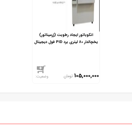
انکوباتور ایجاد رطوبت (ژرمیناتور)
یخچالدار 80 لیتری برد PID فول دیجیتال
و هوشمند
105,000,000
تومان
موجود