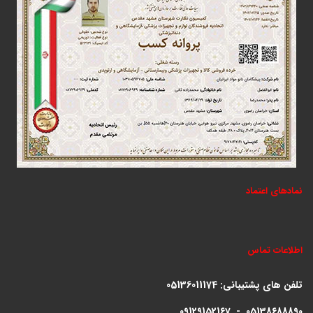
نمادهای اعتماد
اطلاعات تماس
تلفن های پشتیبانی:
05136011174
09129152167 - 05138688890