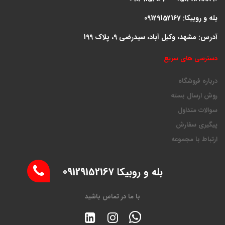
بله و روبیکا: 09129152167
آدرس: مشهد، وکیل آباد، سیدرضی 9، پلاک 199
دسترسی های سریع
درباره فروشگاه
روش ارسال بسته
سوالات متداول
پیگیری سفارش
ارتباط با مجموعه
بله و روبیکا 09129152167
با ما در تماس باشید