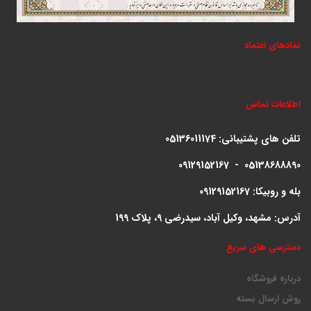
نمادهای اعتماد
اطلاعات تماس
تلفن های پشتیبانی:
05136011174
09129152167 - 05138688890
بله و روبیکا: 09129152167
آدرس: مشهد، وکیل آباد، سیدرضی 9، پلاک 199
دسترسی های سریع
درباره فروشگاه
روش ارسال بسته