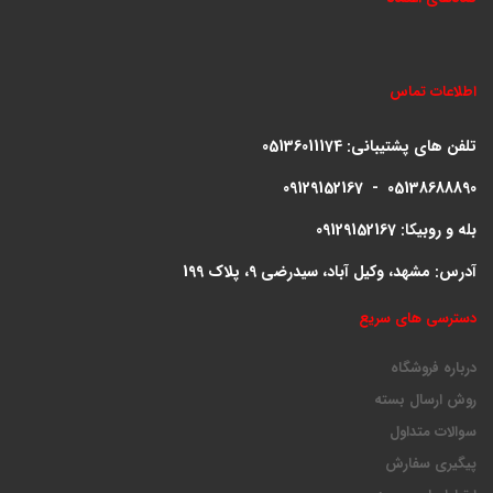
اطلاعات تماس
تلفن های پشتیبانی:
05136011174
09129152167 - 05138688890
بله و روبیکا: 09129152167
آدرس: مشهد، وکیل آباد، سیدرضی 9، پلاک 199
دسترسی های سریع
درباره فروشگاه
روش ارسال بسته
سوالات متداول
پیگیری سفارش