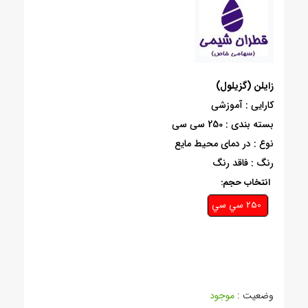
زایلن (گزیلول)
کارایی : آموزشی
بسته بندی : 250 سی سی
نوع : در دمای محیط مایع
رنگ : فاقد رنگ
انتخاب حجم:
250 سي سي
وضعیت :
موجود