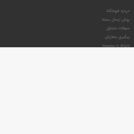
درباره فروشگاه
روش ارسال بسته
سوالات متداول
پیگیری سفارش
ارتباط با مجموعه
بله و روبیکا 09129152167
با ما در تماس باشید
انتقادات و پیشنهادات