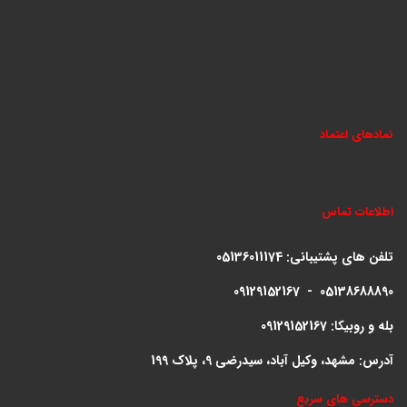
نمادهای اعتماد
اطلاعات تماس
تلفن های پشتیبانی:
05136011174
09129152167 - 05138688890
بله و روبیکا: 09129152167
آدرس: مشهد، وکیل آباد، سیدرضی 9، پلاک 199
دسترسی های سریع