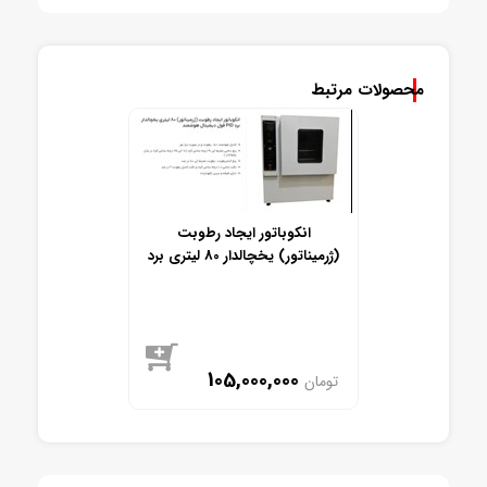
محصولات مرتبط
انکوباتور ایجاد رطوبت
(ژرمیناتور) یخچالدار 80 لیتری برد
PID فول دیجیتال و هوشمند
105,000,000
تومان
موجود