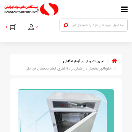
تجهیزات و لوازم آزمایشگاهی
انکوباتور یخچال دار شیکردار 95 لیتری تمام دیجیتال فن دار