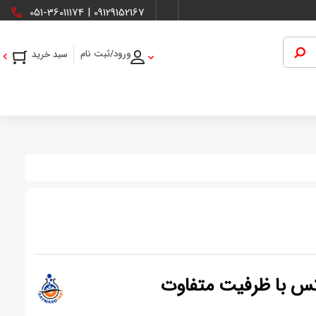
051-36011174
|
09129152167
ورود/ثبت نام
رکس با ظرفیت متفاوت