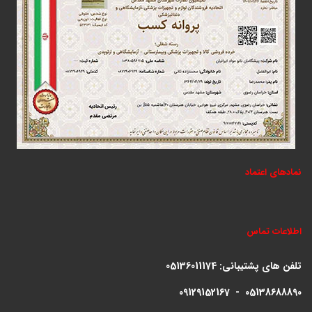
نمادهای اعتماد
اطلاعات تماس
تلفن های پشتیبانی:
05136011174
09129152167 - 05138688890