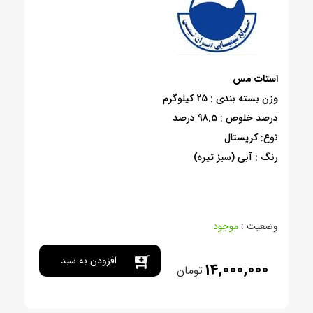
استات مس
وزن بسته بندی : 25 کیلوگرم
درصد خلوص : 98.5 درصد
نوع: کریستال
رنگ : آبی (سبز تیره)
وضعیت :
موجود
افزودن به سبد
14,000,000
تومان
خرید