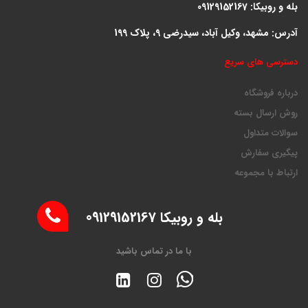
بله و روبیکا: 09129152167
آدرس: مشهد، وکیل آباد، سیدرضی 9، پلاک 199
دسترسی های سریع
درباره فروشگاه
روش ارسال بسته
سوالات متداول
پیگیری سفارش
ارتباط با مجموعه
بله و روبیکا 09129152167
با ما در تماس باشید