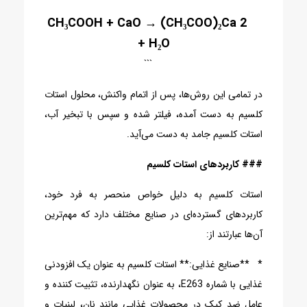
```
2 CH₃COOH + CaO → (CH₃COO)₂Ca
+ H₂O
```
در تمامی این روش‌ها، پس از اتمام واکنش، محلول استات
کلسیم به دست آمده، فیلتر شده و سپس با تبخیر آب،
استات کلسیم جامد به دست می‌آید.
### کاربردهای استات کلسیم
استات کلسیم به دلیل خواص منحصر به فرد خود،
کاربردهای گسترده‌ای در صنایع مختلف دارد که مهم‌ترین
آن‌ها عبارتند از:
* **صنایع غذایی:** استات کلسیم به عنوان یک افزودنی
غذایی با شماره E263، به عنوان نگهدارنده، تثبیت کننده و
عامل ضد کپک در محصولات غذایی مانند نان، لبنیات و