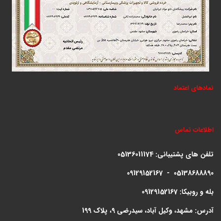
نمادهای اعتماد
اطلاعات تماس
تلفن های پشتیبانی:
05136011174
09129152167 - 05138688890
بله و روبیکا: 09129152167
آدرس: مشهد، وکیل آباد، سیدرضی 9، پلاک 199