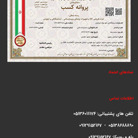
نمادهای اعتماد
اطلاعات تماس
تلفن های پشتیبانی:
05136011174
09129152167 - 05138688890
بله و روبیکا: 09129152167