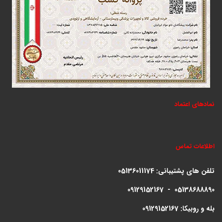
نمادهای اعتماد
اطلاعات تماس
تلفن های پشتیبانی:
05136011174
09129152167 - 05138688890
بله و روبیکا: 09129152167