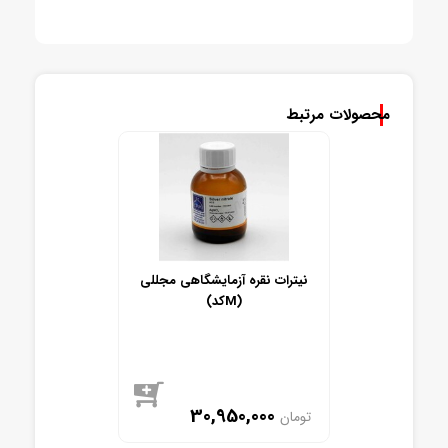
محصولات مرتبط
نیترات نقره آزمایشگاهی مجللی
(کدM)
30,950,000
تومان