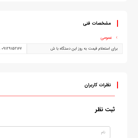
مشخصات فنی
عمومی
برای استعلام قیمت به روز این دستگاه با ش
09129152167 و يا 05138688890 (ابوالفضل)
نظرات کاربران
ثبت نظر