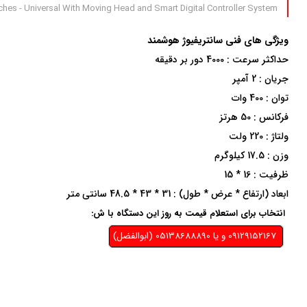
nches - Universal With Moving Head and Smart Digital Controller System
ویژگی های فنی سانتریفیوژ هوشمند
حداکثر سرعت : 4000 دور بر دقیقه
جریان : 2 آمپر
توان : 400 وات
فرکانس : 50 هرتز
ولتاژ : 220 ولت
وزن : 17.5 کیلوگرم
ظرفیت : 16 * 15
ابعاد (ارتفاع * عرض * طول) : 31 * 43 * 48.5 سانتی متر
انتخاب برای استعلام قیمت به روز این دستگاه با ش:
09129152167 و يا 05138688890 (ابوالفضل)