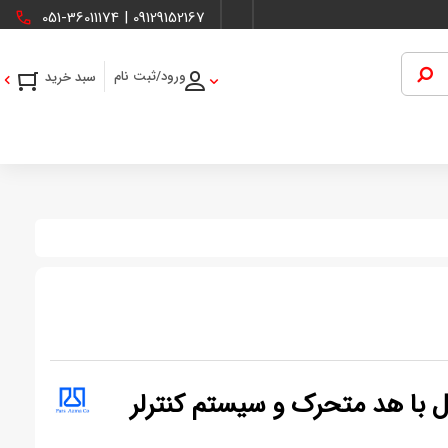
051-36011174
|
09129152167
ورود/ثبت نام
1 شاخه یونیورسال با هد متحرک و سیستم کنترلر