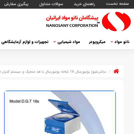
صفحه نخست
راهنمای خرید
سوالات متداول
پیگیری سفارش
نانو مواد
میکروپودر
مواد شیمیایی
تجهیزات و لوازم آزمایشگاهی
سانتریفیوژ یونیورسال 16 شاخه یونیورسال با هد متحرک و سیستم کنترلر دیجیتالی هوشمند