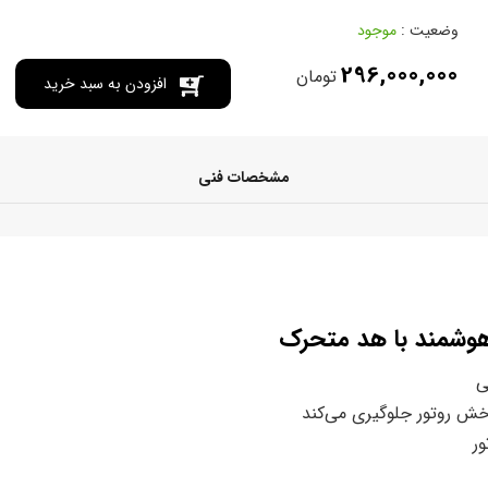
وضعیت :
موجود
296,000,000
تومان
افزودن به سبد خرید
مشخصات فنی
 هوشمند با هد متحرک
ی
خش روتور جلوگیری می‌کند
ر