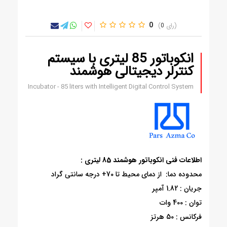
0
0
انکوباتور 85 لیتری با سیستم
کنترلر دیجیتالی هوشمند
Incubator - 85 liters with Intelligent Digital Control System
اطلاعات فنی انکوباتور هوشمند 85 لیتری :
محدوده دما: از دمای محیط تا 70+ درجه سانتی گراد
جریان : 1.82 آمپر
توان : 400 وات
فرکانس : 50 هرتز