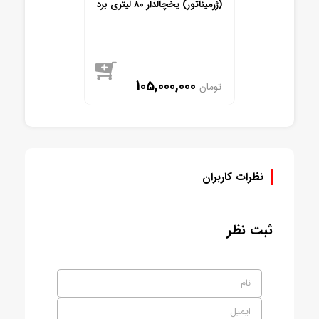
(ژرمیناتور) یخچالدار 80 لیتری برد
PID فول دیجیتال و هوشمند
105,000,000
تومان
موجود
نظرات کاربران
ثبت نظر