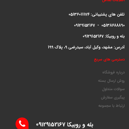
اطلاعات تماس
تلفن های پشتیبانی:
05136011174
09129152167 - 05138688890
بله و روبیکا: 09129152167
آدرس: مشهد، وکیل آباد، سیدرضی 9، پلاک 199
دسترسی های سریع
درباره فروشگاه
روش ارسال بسته
سوالات متداول
پیگیری سفارش
ارتباط با مجموعه
بله و روبیکا 09129152167