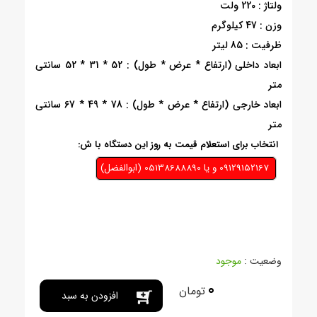
ولتاژ : 220 ولت
وزن : 47 کیلوگرم
ظرفیت : 85 لیتر
ابعاد داخلی (ارتفاع * عرض * طول) : 52 * 31 * 52 سانتی
متر
ابعاد خارجی (ارتفاع * عرض * طول) : 78 * 49 * 67 سانتی
متر
انتخاب برای استعلام قیمت به روز این دستگاه با ش:
09129152167 و يا 05138688890 (ابوالفضل)
وضعیت :
موجود
0
تومان
افزودن به سبد