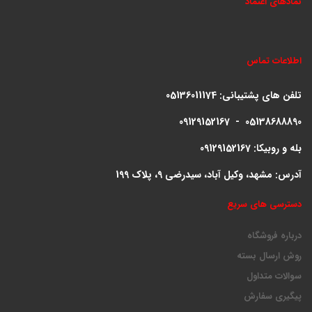
نمادهای اعتماد
اطلاعات تماس
تلفن های پشتیبانی:
05136011174
09129152167 - 05138688890
بله و روبیکا: 09129152167
آدرس: مشهد، وکیل آباد، سیدرضی 9، پلاک 199
دسترسی های سریع
درباره فروشگاه
روش ارسال بسته
سوالات متداول
پیگیری سفارش