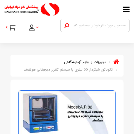
تجهیزات و لوازم آزمایشگاهی
انکوباتور شیکردار 55 لیتری با سیستم کنترلر دیجیتالی هوشمند