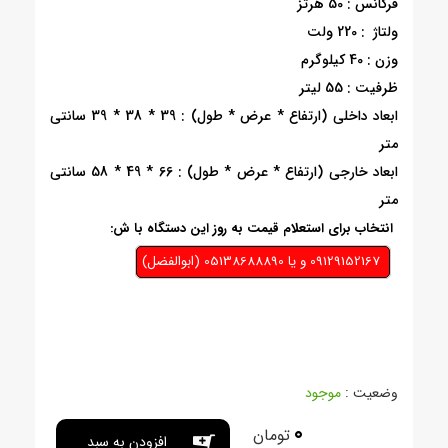
فرکانس : 50 هرتز
ولتاژ : 220 ولت
وزن : 40 کیلوگرم
ظرفیت : 55 لیتر
ابعاد داخلی (ارتفاع * عرض * طول) : 39 * 38 * 39 سانتی
متر
ابعاد خارجی (ارتفاع * عرض * طول) : 66 * 49 * 58 سانتی
متر
انتخاب برای استعلام قیمت به روز این دستگاه با ش:
09129152167 و يا 05138688890 (ابوالفضل)
وضعیت :
موجود
0
تومان
افزودن به سبد