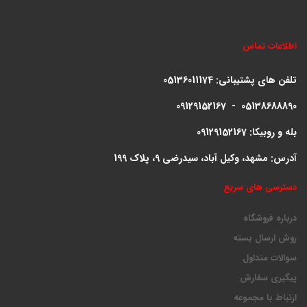
اطلاعات تماس
تلفن های پشتیبانی:
05136011174
09129152167 - 05138688890
بله و روبیکا: 09129152167
آدرس: مشهد، وکیل آباد، سیدرضی 9، پلاک 199
دسترسی های سریع
درباره فروشگاه
روش ارسال بسته
سوالات متداول
پیگیری سفارش
ارتباط با مجموعه