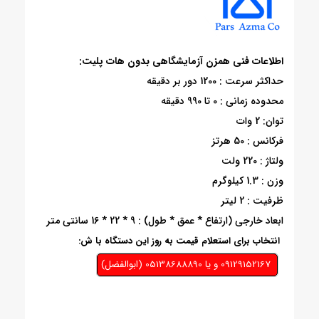
اطلاعات فنی همزن آزمایشگاهی بدون هات پلیت:
حداکثر سرعت : 1200 دور بر دقیقه
محدوده زمانی : 0 تا 990 دقیقه
توان: 2 وات
فرکانس : 50 هرتز
ولتاژ : 220 ولت
وزن : 1.3 کیلوگرم
ظرفیت : 2 لیتر
ابعاد خارجی (ارتفاع * عمق * طول) : 9 * 22 * 16 سانتی متر
انتخاب برای استعلام قیمت به روز این دستگاه با ش:
09129152167 و يا 05138688890 (ابوالفضل)