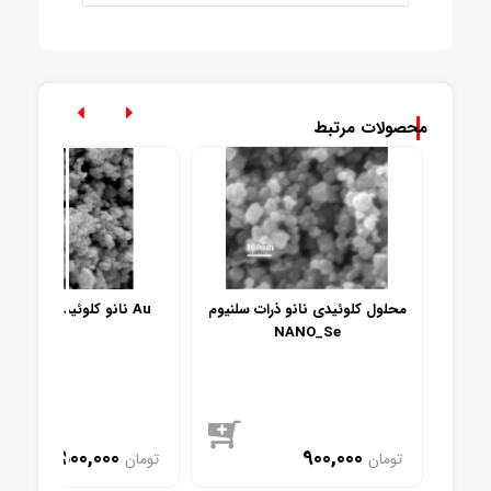
محصولات مرتبط
ر آب
محلول کلوئیدی نانو ذرات سلنیوم
نانو کلوئید طلا 20 نانومتر Au
NANO_Se
3,500,000
900,000
تومان
تومان