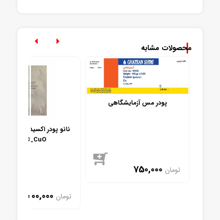
موجود
موجود
محصولات مشابه
پودر مس آزمایشگاهی
ر اکسید مس 20 نانومتر
نانو پودر ا
NANO_CuO
750,000
تومان
موجود
2,000,000
تومان
موجود