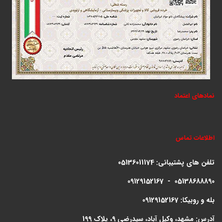
نمادهای اعتماد
اطلاعات تماس
تلفن های پشتیبانی:
05136011174
09129152167 - 05138688890
بله و روبیکا: 09129152167
آدرس: مشهد، وکیل آباد، سیدرضی 9، پلاک 199