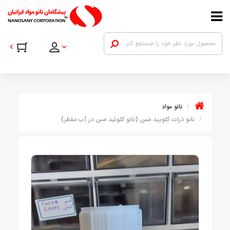
نانو مواد
نانو ذرات کلویید مس (نانو کلوئید مس در آب مقطر)