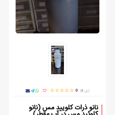
0
0
نانو ذرات کلویید مس (نانو
کلوئید مس در آب مقطر)