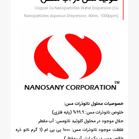
Copper Cu Nanoparticles Water Dispersion (Cu
Nanoparticles Aqueous Dispersion, 40nm, 1000ppm)
خصوصیات محلول نانوذرات مس:
خلوص نانوذرات مس: 99.9% (پایه فلزی)
حلال موجود در محلول کلوئید نانومس: آب مقطر
غلظت موجود نانوذرات مس: 1000 پی پی ام (1 گرم نانو ذره
خالص مس در یک لیتر آب مقطر)